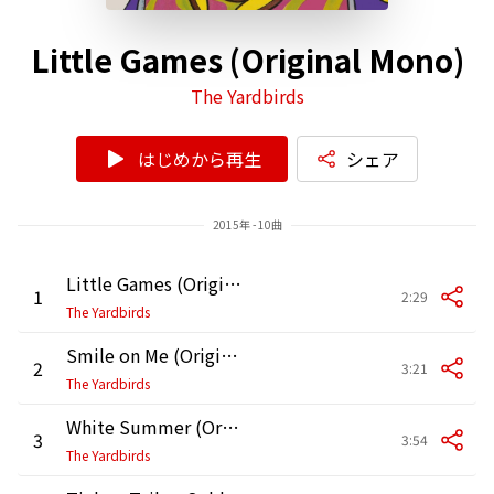
Little Games (Original Mono)
The Yardbirds
はじめから再生
シェア
2015年 - 10曲
Little Games (Original Mono)
1
2:29
The Yardbirds
Smile on Me (Original Mono)
2
3:21
The Yardbirds
White Summer (Original Mono)
3
3:54
The Yardbirds