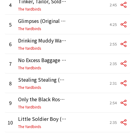
Tinker, Tailor, Soldier, Sailor (Original Mono)
4
2:45
The Yardbirds
Glimpses (Original Mono)
5
4:25
The Yardbirds
Drinking Muddy Water (Original Mono)
6
2:55
The Yardbirds
No Excess Baggage (Original Mono)
7
2:35
The Yardbirds
Stealing Stealing (Original Mono)
8
2:31
The Yardbirds
Only the Black Rose (Original Mono)
9
2:54
The Yardbirds
Little Soldier Boy (Original Mono)
10
2:35
The Yardbirds