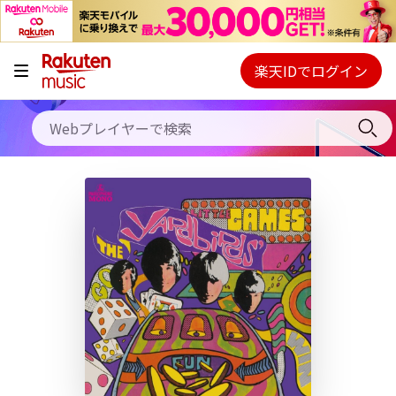
キャンペーン
料金プラン
楽天IDでログイン
Webプレイヤー
使い方
ご契約内容の確認・変更
ヘルプ
初回30日間無料お試し