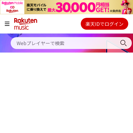
キャンペーン
料金プラン
楽天IDでログイン
Webプレイヤー
使い方
ご契約内容の確認・変更
ヘルプ
初回30日間無料お試し