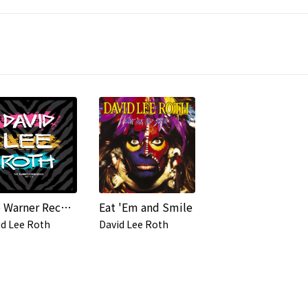
The Warner Recordings (1985-1994) [2025 Remaster]
Eat 'Em and Smile
id Lee Roth
David Lee Roth