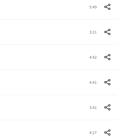
5:49
3:21
4:42
4:41
3:41
4:27