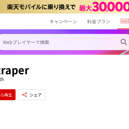
キャンペーン
料金プラン
craper
th
ら再生
シェア