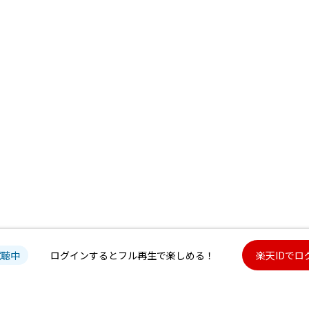
試聴中
ログインするとフル再生で楽しめる！
楽天IDでロ