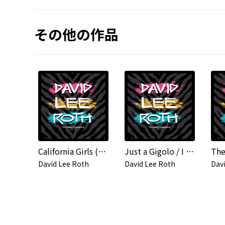
その他の作品
California Girls (2025 Remaster)
Just a Gigolo / I Ain't Got Nobody (2025 Remaster)
David Lee Roth
David Lee Roth
Dav