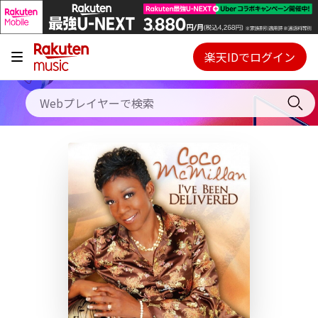
キャンペーン
料金プラン
楽天IDでログイン
Webプレイヤー
使い方
ご契約内容の確認・変更
ヘルプ
初回30日間無料お試し