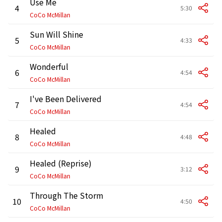
Use Me
4
5:30
CoCo McMillan
Sun Will Shine
5
4:33
CoCo McMillan
Wonderful
6
4:54
CoCo McMillan
I've Been Delivered
7
4:54
CoCo McMillan
Healed
8
4:48
CoCo McMillan
Healed (Reprise)
9
3:12
CoCo McMillan
Through The Storm
10
4:50
CoCo McMillan