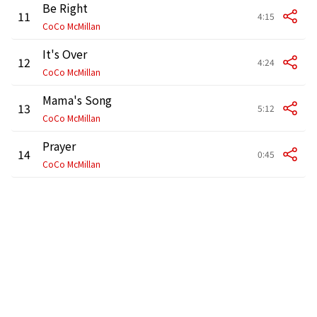
Be Right
11
4:15
CoCo McMillan
It's Over
12
4:24
CoCo McMillan
Mama's Song
13
5:12
CoCo McMillan
Prayer
14
0:45
CoCo McMillan