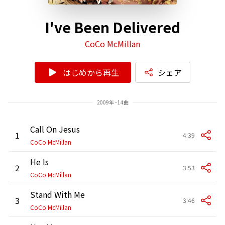
I've Been Delivered
CoCo McMillan
はじめから再生
シェア
2009年 - 14曲
Call On Jesus
1
4:39
CoCo McMillan
He Is
2
3:53
CoCo McMillan
Stand With Me
3
3:46
CoCo McMillan