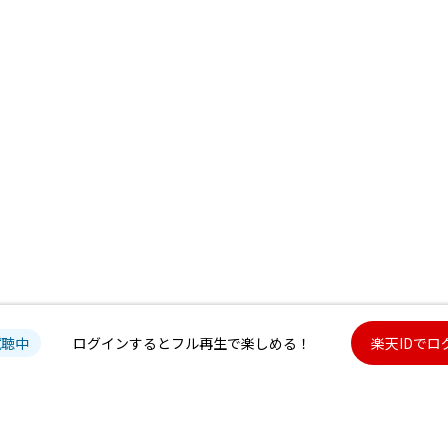
試聴中
ログインするとフル再生で楽しめる！
楽天IDでロ