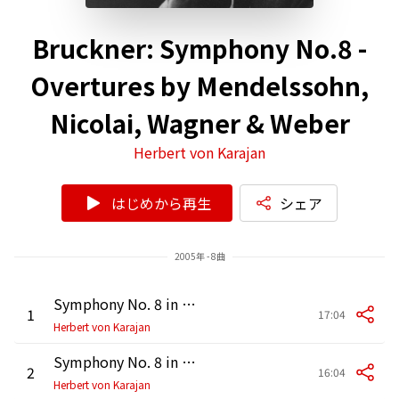
Bruckner: Symphony No.8 -
Overtures by Mendelssohn,
Nicolai, Wagner & Weber
Herbert von Karajan
はじめから再生
シェア
2005年 - 8曲
Symphony No. 8 in C Minor: I. Allegro moderato
1
17:04
Herbert von Karajan
Symphony No. 8 in C Minor: II. Scherzo. Allegro moderato - Trio. Langsam
2
16:04
Herbert von Karajan