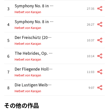
Symphony No. 8 in C Minor: III. Adagio. Feierlich langsam, doch nicht schleppend
3
27:35
Herbert von Karajan
Symphony No. 8 in C Minor: IV. Finale. Feierlich, nicht schnell
4
26:27
Herbert von Karajan
Der Freischütz (2005 Remastered Version): Overture
5
10:37
Herbert von Karajan
The Hebrides, Op. 26, MWV P7 "Fingal's Cave"
6
10:14
Herbert von Karajan
Der Fliegende Holländer (2005 Remastered Version): Overture
7
11:03
Herbert von Karajan
Die Lustigen Weiber von Windsor, '(The) Merry Wives of Windsor' (2005 Remastered Version): Overture
8
9:07
Herbert von Karajan
その他の作品