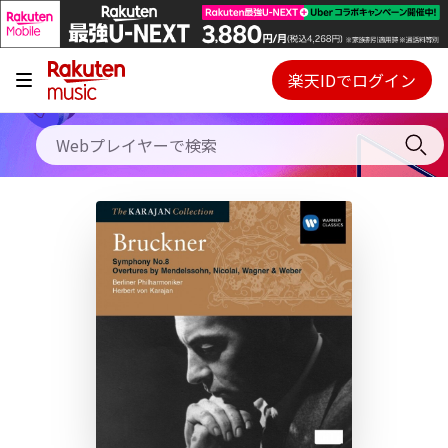
キャンペーン
料金プラン
楽天IDでログイン
Webプレイヤー
使い方
ご契約内容の確認・変更
ヘルプ
初回30日間無料お試し