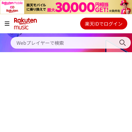
キャンペーン
料金プラン
楽天IDでログイン
Webプレイヤー
使い方
ご契約内容の確認・変更
ヘルプ
初回30日間無料お試し