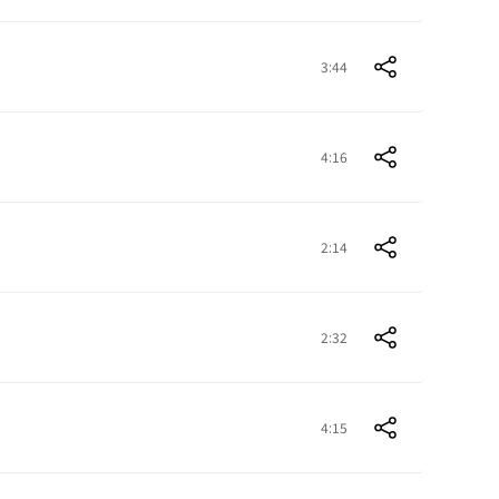
3:44
4:16
2:14
2:32
4:15