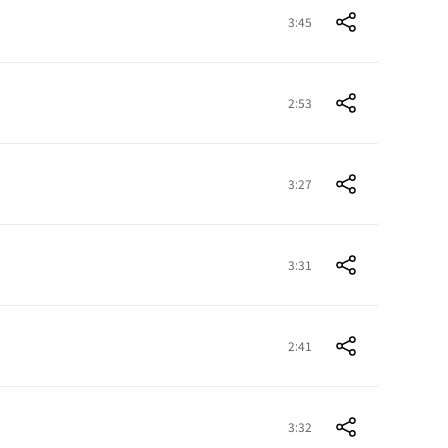
3:45
2:53
3:27
3:31
2:41
3:32