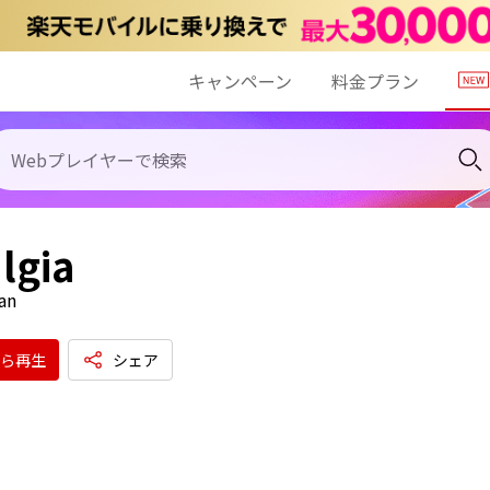
キャンペーン
料金プラン
lgia
an
ら再生
シェア