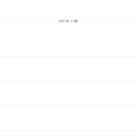
2007年 - 15曲