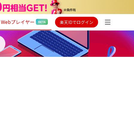
Webプレイヤー
楽天IDでログイン