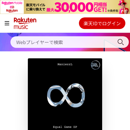
キャンペーン
料金プラン
楽天IDでログイン
Webプレイヤー
使い方
ご契約内容の確認・変更
ヘルプ
初回30日間無料お試し