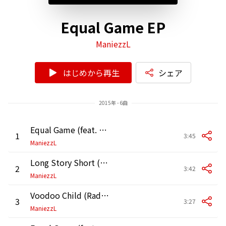
Equal Game EP
ManiezzL
はじめから再生
シェア
2015年 - 6曲
Equal Game (feat. David Lageder) [Radio Mix]
1
3:45
ManiezzL
Long Story Short (Radio Mix)
2
3:42
ManiezzL
Voodoo Child (Radio Mix)
3
3:27
ManiezzL