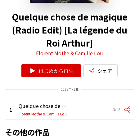
Quelque chose de magique
(Radio Edit) [La légende du
Roi Arthur]
Florent Mothe & Camille Lou
はじめから再生
シェア
2015年 - 1曲
Quelque chose de magique (Radio Edit) [La Légende du Roi Arthur]
1
3:12
Florent Mothe & Camille Lou
その他の作品