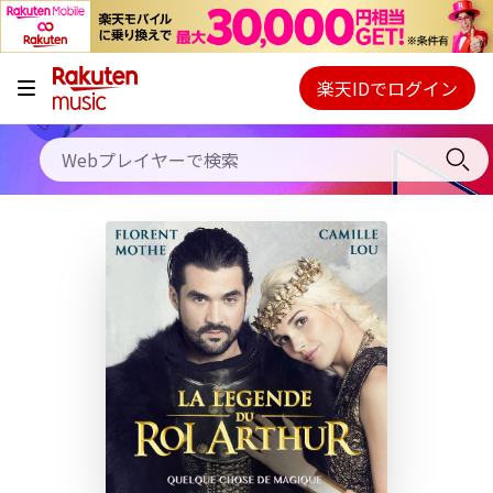
キャンペーン
料金プラン
楽天IDでログイン
Webプレイヤー
使い方
ご契約内容の確認・変更
ヘルプ
初回30日間無料お試し