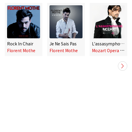
Rock In Chair
Je Ne Sais Pas
L'assasymphonie (Radio Edit)
M
ozart Opera Rock, Florent Mothe
Florent Mothe
Florent Mothe