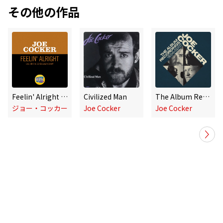
その他の作品
Feelin' Alright (Live On The Ed Sullivan Show, April 27, 1969)
Civilized Man
The Album Recordings: 1984-2007
ジョー・コッカー
Joe Cocker
Joe Cocker