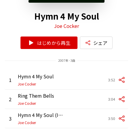
Hymn 4 My Soul
Joe Cocker
はじめから再生
シェア
2007年 - 3曲
Hymn 4 My Soul
1
3:52
Joe Cocker
Ring Them Bells
2
3:04
Joe Cocker
Hymn 4 My Soul (Instrumental)
3
3:50
Joe Cocker