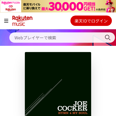
キャンペーン
料金プラン
楽天IDでログイン
Webプレイヤー
使い方
ご契約内容の確認・変更
ヘルプ
初回30日間無料お試し