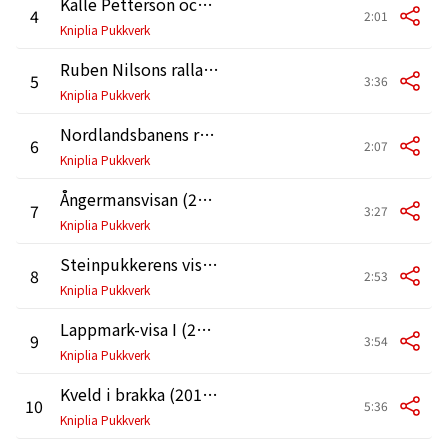
Kalle Petterson och Josefina (2010 Remastered Version)
4
2:01
Kniplia Pukkverk
Ruben Nilsons rallarvise (2010 Remastered Version)
5
3:36
Kniplia Pukkverk
Nordlandsbanens rallarvise (2010 Remastered Version)
6
2:07
Kniplia Pukkverk
Ångermansvisan (2010 Remastered Version)
7
3:27
Kniplia Pukkverk
Steinpukkerens vise (2010 Remastered Version)
8
2:53
Kniplia Pukkverk
Lappmark-visa I (2010 Remastered Version)
9
3:54
Kniplia Pukkverk
Kveld i brakka (2010 Remastered Version)
10
5:36
Kniplia Pukkverk