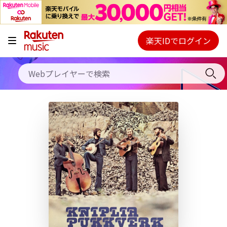
キャンペーン
料金プラン
楽天IDでログイン
Webプレイヤー
使い方
ご契約内容の確認・変更
ヘルプ
初回30日間無料お試し