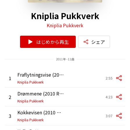
Kniplia Pukkverk
Kniplia Pukkverk
はじめから再生
シェア
2011年 - 11曲
Fraflytningsvise (2010 Remastered Version)
1
2:55
Kniplia Pukkverk
Drømmene (2010 Remastered Version)
2
4:23
Kniplia Pukkverk
Kokkevisen (2010 Remastered Version)
3
3:07
Kniplia Pukkverk