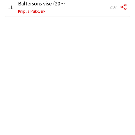
Baltersons vise (2010 Remastered Version)
11
2:07
Kniplia Pukkverk