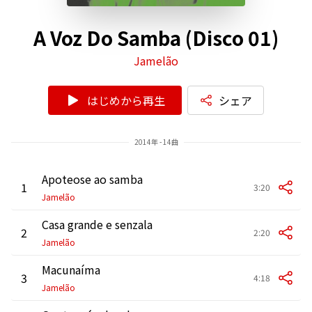
A Voz Do Samba (Disco 01)
Jamelão
はじめから再生
シェア
2014年 - 14曲
Apoteose ao samba
1
3:20
Jamelão
Casa grande e senzala
2
2:20
Jamelão
Macunaíma
3
4:18
Jamelão