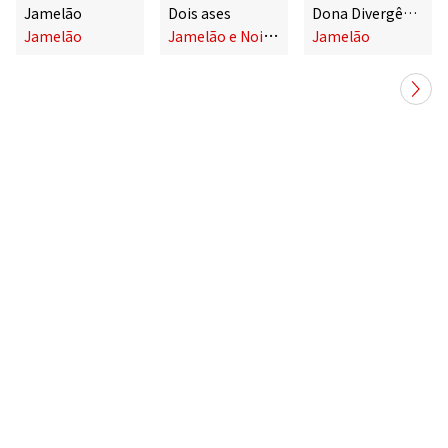
Jamelão
Dois ases
Dona Divergência
J
amelão e Noite Ilustrada
Jamelão
Jamelão