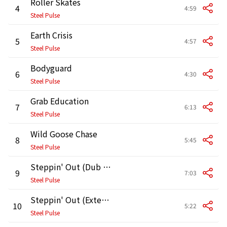
Roller Skates
4
4:59
Steel Pulse
Earth Crisis
5
4:57
Steel Pulse
Bodyguard
6
4:30
Steel Pulse
Grab Education
7
6:13
Steel Pulse
Wild Goose Chase
8
5:45
Steel Pulse
Steppin' Out (Dub Version)
9
7:03
Steel Pulse
Steppin' Out (Extended Version)
10
5:22
Steel Pulse