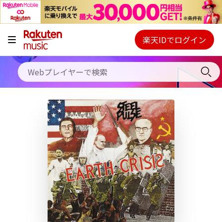
キャンペーン
料金プラン
楽天IDでログイン
Webプレイヤー
使い方
ご契約内容の確認・変更
ヘルプ
初回30日間無料お試し