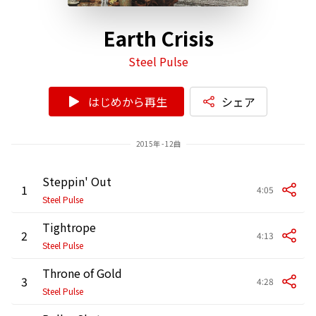
Earth Crisis
Steel Pulse
はじめから再生
シェア
2015年 - 12曲
Steppin' Out
1
4:05
Steel Pulse
Tightrope
2
4:13
Steel Pulse
Throne of Gold
3
4:28
Steel Pulse