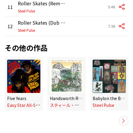
Roller Skates (Remix Version)
11
5:48
Steel Pulse
Roller Skates (Dub Version)
12
7:38
Steel Pulse
その他の作品
Five Years
Handsworth Revolution (Deluxe Edition)
Babylon the Bandit
E
asy Star All-Stars & Steel Pulse
ス
ティール・パルス
Steel Pulse