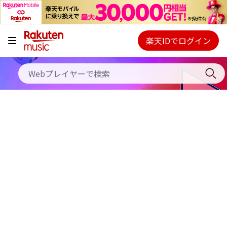
キャンペーン
料金プラン
楽天IDでログイン
Webプレイヤー
使い方
ご契約内容の確認・変更
ヘルプ
初回30日間無料お試し