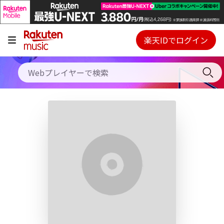
キャンペーン
料金プラン
楽天IDでログイン
Webプレイヤー
使い方
ご契約内容の確認・変更
ヘルプ
初回30日間無料お試し