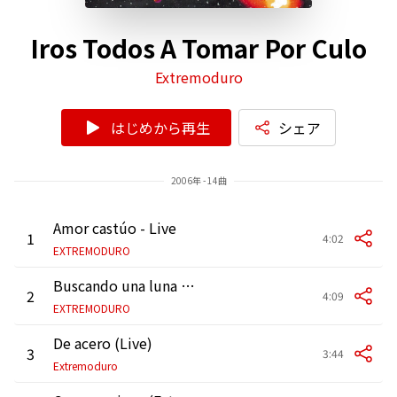
Iros Todos A Tomar Por Culo
Extremoduro
はじめから再生
シェア
2006年 - 14曲
Amor castúo - Live
1
4:02
EXTREMODURO
Buscando una luna (Live)
2
4:09
EXTREMODURO
De acero (Live)
3
3:44
Extremoduro