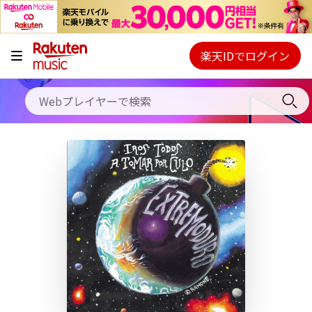
キャンペーン
料金プラン
楽天IDでログイン
Webプレイヤー
使い方
ご契約内容の確認・変更
ヘルプ
初回30日間無料お試し