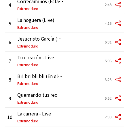
Correcaminos (Estate al loro) [Live]
4
2:48
Extremoduro
La hoguera (Live)
5
4:15
Extremoduro
Jesucristo García (Live)
6
6:31
Extremoduro
Tu corazón - Live
7
5:06
Extremoduro
Bri bri bli bli (En el más sucio rincón de mi negro corazón) [Live]
8
3:23
Extremoduro
Quemando tus recuerdos - Live
9
5:52
Extremoduro
La carrera - Live
10
2:33
Extremoduro