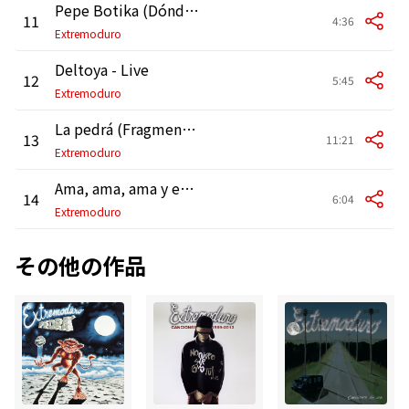
Pepe Botika (Dónde están mis amigos) [Live]
11
4:36
Extremoduro
Deltoya - Live
12
5:45
Extremoduro
La pedrá (Fragmento) [Live]
13
11:21
Extremoduro
Ama, ama, ama y ensancha el alma - Live
14
6:04
Extremoduro
その他の作品