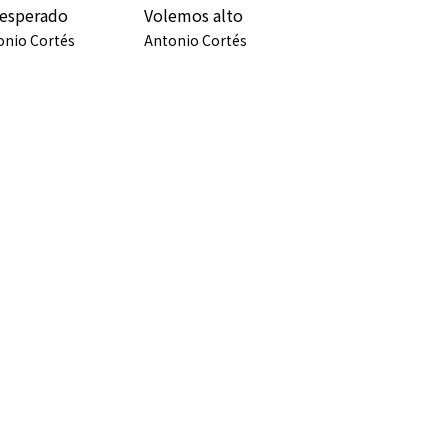
esperado
Volemos alto
onio Cortés
Antonio Cortés