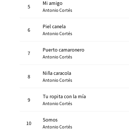
Mi amigo
5
Antonio Cortés
Piel canela
6
Antonio Cortés
Puerto camaronero
7
Antonio Cortés
Niña caracola
8
Antonio Cortés
Tu ropita con la mía
9
Antonio Cortés
Somos
10
Antonio Cortés