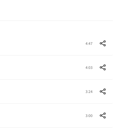
4:47
4:03
3:24
3:00