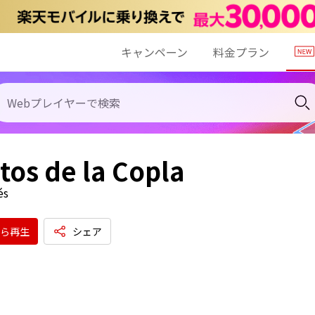
キャンペーン
料金プラン
tos de la Copla
és
ら再生
シェア