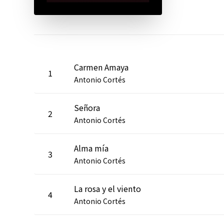
Carmen Amaya
1
Antonio Cortés
Señora
2
Antonio Cortés
Alma mía
3
Antonio Cortés
La rosa y el viento
4
Antonio Cortés