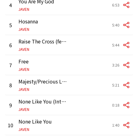
You Are My God
4
6:53
JAVEN
Hosanna
5
5:40
JAVEN
Raise The Cross (feat. Marvin Winans, Jr.)
6
5:44
JAVEN
Free
7
3:26
JAVEN
Majesty/Precious Lamb (Medley)
8
5:21
JAVEN
None Like You (Intro)
9
0:18
JAVEN
None Like You
10
1:40
JAVEN