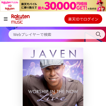
キャンペーン
料金プラン
楽天IDでログイン
Webプレイヤー
使い方
ご契約内容の確認・変更
ヘルプ
初回30日間無料お試し