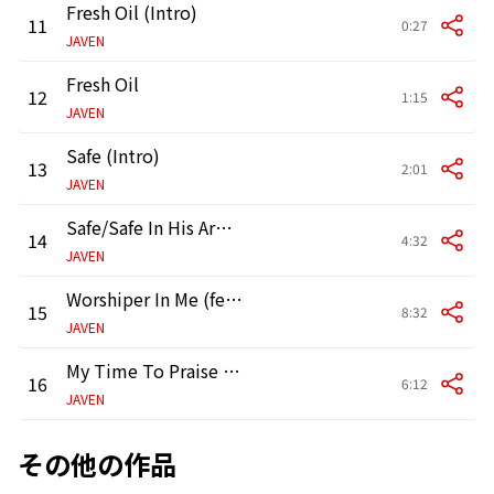
Fresh Oil (Intro)
11
0:27
JAVEN
Fresh Oil
12
1:15
JAVEN
Safe (Intro)
13
2:01
JAVEN
Safe/Safe In His Arms Medley (feat. The Campbell Family)
14
4:32
JAVEN
Worshiper In Me (feat. Jonathan Nelson)
15
8:32
JAVEN
My Time To Praise (feat. LaRue Howard)
16
6:12
JAVEN
その他の作品