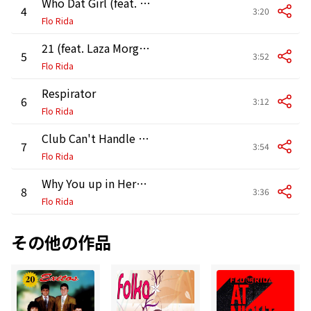
Who Dat Girl (feat. Akon)
4
3:20
Flo Rida
21 (feat. Laza Morgan)
5
3:52
Flo Rida
Respirator
6
3:12
Flo Rida
Club Can't Handle Me (feat. David Guetta)
7
3:54
Flo Rida
Why You up in Here (feat. Ludacris, Git Fresh and Gucci Mane)
8
3:36
Flo Rida
その他の作品