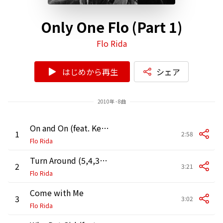
Only One Flo (Part 1)
Flo Rida
はじめから再生
シェア
2010年 - 8曲
On and On (feat. Kevin Rudolf)
1
2:58
Flo Rida
Turn Around (5,4,3,2,1)
2
3:21
Flo Rida
Come with Me
3
3:02
Flo Rida