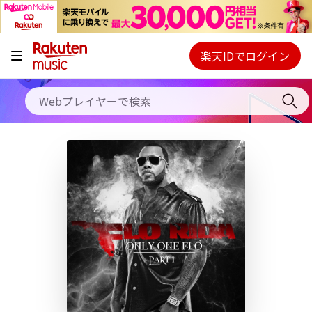
キャンペーン
料金プラン
楽天IDでログイン
Webプレイヤー
使い方
ご契約内容の確認・変更
ヘルプ
初回30日間無料お試し