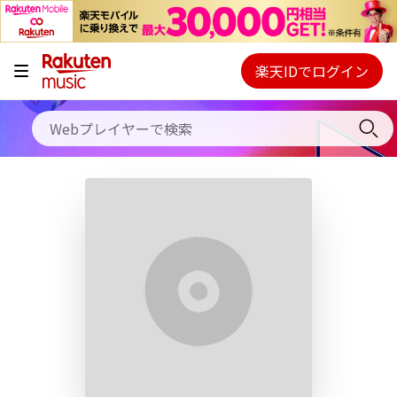
キャンペーン
料金プラン
楽天IDでログイン
Webプレイヤー
使い方
ご契約内容の確認・変更
ヘルプ
初回30日間無料お試し