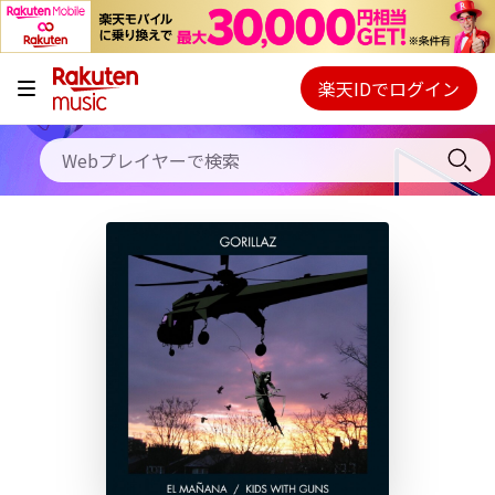
キャンペーン
料金プラン
楽天IDでログイン
Webプレイヤー
使い方
ご契約内容の確認・変更
ヘルプ
初回30日間無料お試し