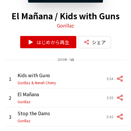
El Mañana / Kids with Guns
Gorillaz
はじめから再生
シェア
2006年 - 3曲
Kids with Guns
1
3:54
Gorillaz & Neneh Cherry
El Mañana
2
3:55
Gorillaz
Stop the Dams
3
5:42
Gorillaz