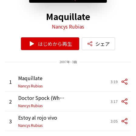
Maquillate
Nancys Rubias
はじめから再生
シェア
2007年 - 3曲
Maquíllate
1
3:19
Nancys Rubias
Doctor Spock (Where's Capt Kirk)
2
3:17
Nancys Rubias
Estoy al rojo vivo
3
3:05
Nancys Rubias