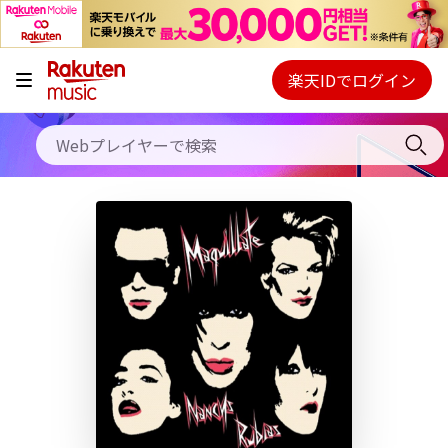
キャンペーン
料金プラン
楽天IDでログイン
Webプレイヤー
使い方
ご契約内容の確認・変更
ヘルプ
初回30日間無料お試し