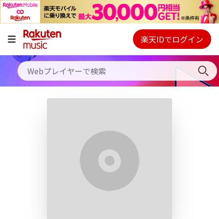
キャンペーン
料金プラン
楽天IDでログイン
Webプレイヤー
使い方
ご契約内容の確認・変更
ヘルプ
初回30日間無料お試し