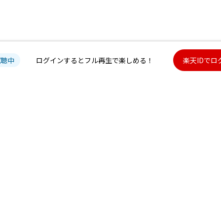
試聴中
ログインするとフル再生で楽しめる！
楽天IDでロ