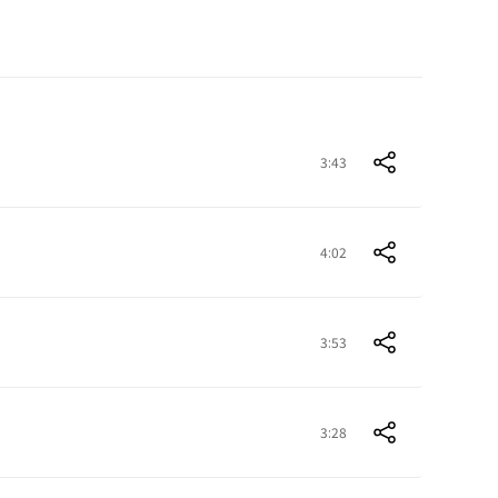
3:43
4:02
3:53
3:28