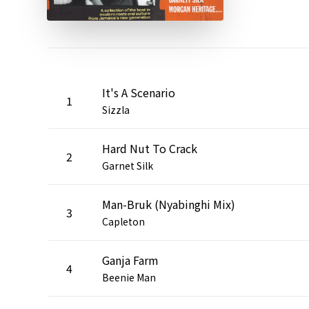
It's A Scenario
1
Sizzla
Hard Nut To Crack
2
Garnet Silk
Man-Bruk (Nyabinghi Mix)
3
Capleton
Ganja Farm
4
Beenie Man