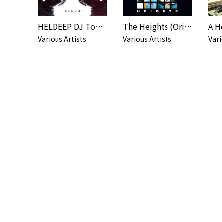
HELDEEP DJ Tools, Pt. 7 - EP
The Heights (Original Soundtrack)
A H
Various Artists
Various Artists
Vari