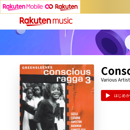
Consc
Various Artist
はじめか