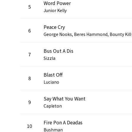
Word Power
5
Junior Kelly
Peace Cry
6
eorge Nooks, Beres Ha
Bus Out A Dis
7
Sizzla
Blast Off
8
Luciano
Say What You Want
9
Capleton
Fire Pon A Deadas
10
Bushman