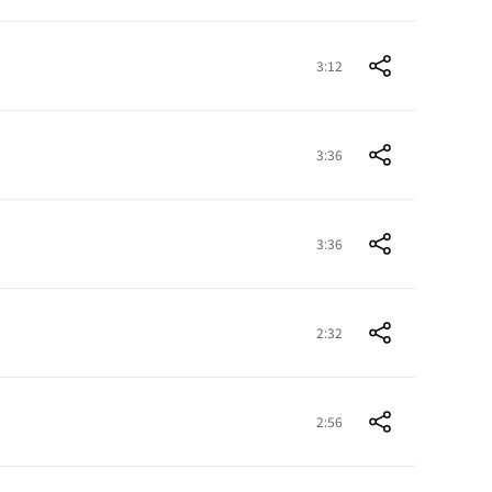
3:12
3:36
3:36
2:32
2:56