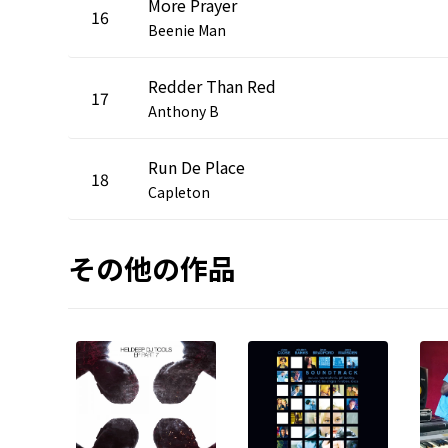
More Prayer
16
Beenie Man
Redder Than Red
17
Anthony B
Run De Place
18
Capleton
その他の作品