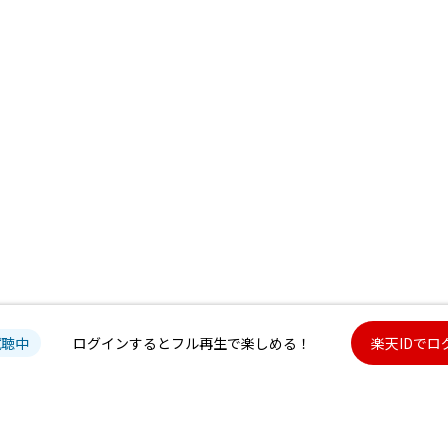
試聴中
ログインするとフル再生で楽しめる！
楽天IDでロ