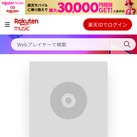
キャンペーン
料金プラン
楽天IDでログイン
Webプレイヤー
使い方
ご契約内容の確認・変更
ヘルプ
初回30日間無料お試し