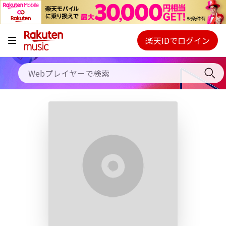
キャンペーン
料金プラン
楽天IDでログイン
Webプレイヤー
使い方
ご契約内容の確認・変更
ヘルプ
初回30日間無料お試し