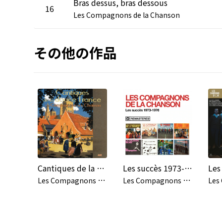
Bras dessus, bras dessous
16
Les Compagnons de la Chanson
その他の作品
Cantiques de la douce France
Les succès 1973-1976 (Remasterisé en 2020)
Les
L
es Compagnons De La Chanson
L
es Compagnons de la Chanson