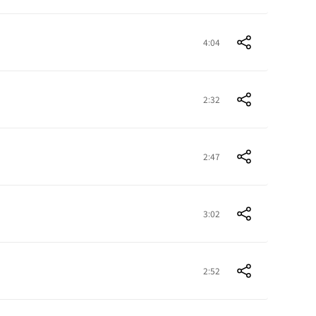
4:04
2:32
2:47
3:02
2:52