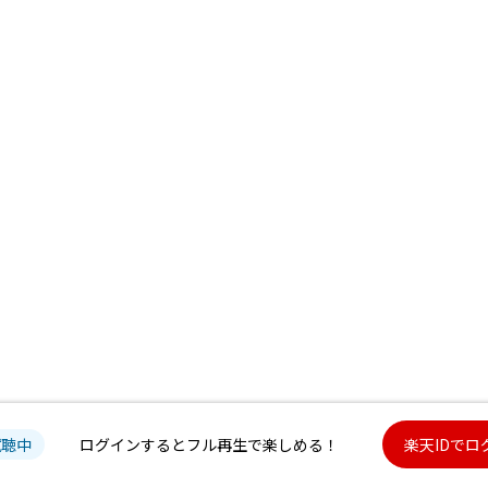
試聴中
ログインするとフル再生で楽しめる！
楽天IDでロ