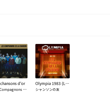
 chansons d'or
Olympia 1983 (Live)
L
es Compagnons de la Chanson
シャンソンの友