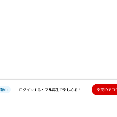
試聴中
ログインするとフル再生で楽しめる！
楽天IDでロ