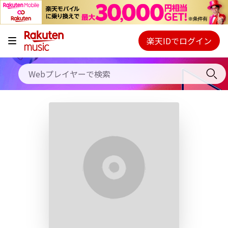
キャンペーン
料金プラン
楽天IDでログイン
Webプレイヤー
使い方
ご契約内容の確認・変更
ヘルプ
初回30日間無料お試し