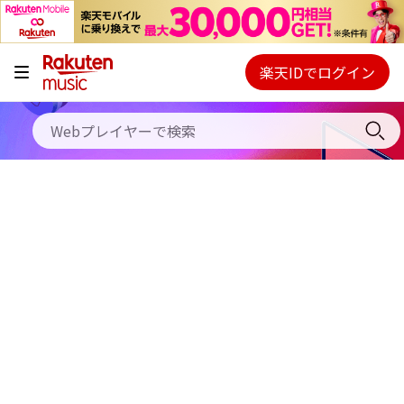
キャンペーン
料金プラン
楽天IDでログイン
Webプレイヤー
使い方
ご契約内容の確認・変更
ヘルプ
初回30日間無料お試し