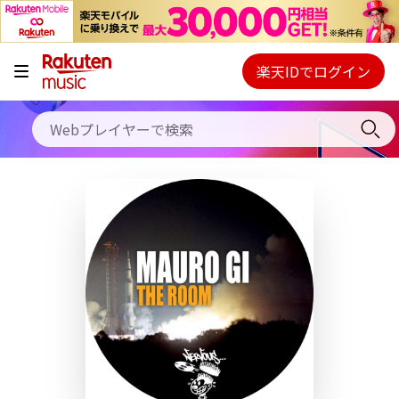
キャンペーン
料金プラン
楽天IDでログイン
Webプレイヤー
使い方
ご契約内容の確認・変更
ヘルプ
初回30日間無料お試し