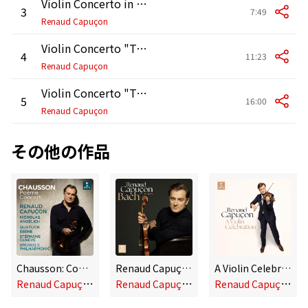
Violin Concerto in D Major, Op. 77: III. Allegro giocoso, ma non troppo vivace
3
7:49
Renaud Capuçon
Violin Concerto "To the Memory of an Angel": I. Andante - Allegretto
4
11:23
Renaud Capuçon
Violin Concerto "To the Memory of an Angel": II. Allegro - Adagio
5
16:00
Renaud Capuçon
その他の作品
Chausson: Concert for Violin, Piano and String Quartet, Op. 21: II. Sicilienne
Renaud Capuçon Plays Bach
A Violin Celebration
R
enaud Capuçon, Nicholas Angelich, Quatuor Ébène
R
enaud Capuçon
R
enaud Capuçon