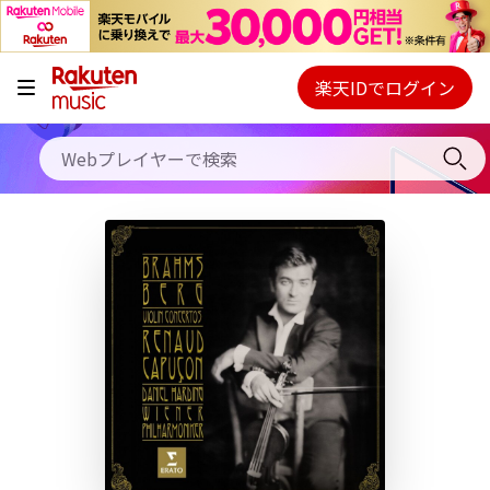
キャンペーン
料金プラン
楽天IDでログイン
Webプレイヤー
使い方
ご契約内容の確認・変更
ヘルプ
初回30日間無料お試し