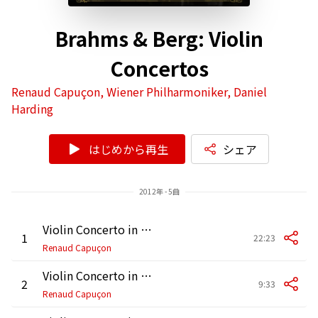
Brahms & Berg: Violin
Concertos
Renaud Capuçon, Wiener Philharmoniker, Daniel
Harding
はじめから再生
シェア
2012年 - 5曲
Violin Concerto in D Major, Op. 77: I. Allegro non troppo
1
22:23
Renaud Capuçon
Violin Concerto in D Major, Op. 77: II. Adagio
2
9:33
Renaud Capuçon