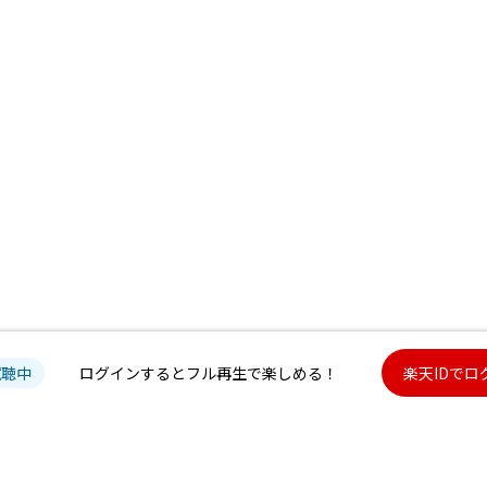
試聴中
ログインするとフル再生で楽しめる！
楽天IDでロ