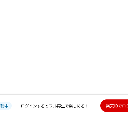
試聴中
ログインするとフル再生で楽しめる！
楽天IDでロ