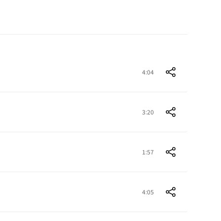
4:04
3:20
1:57
4:05