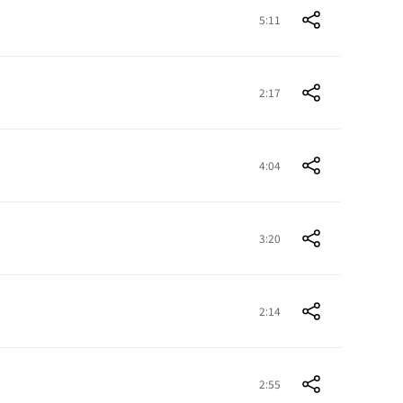
5:11
2:17
4:04
3:20
2:14
2:55