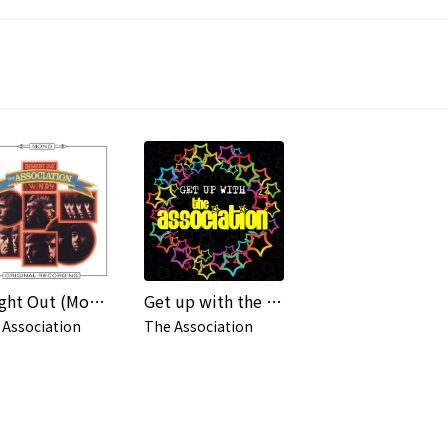
Insight Out (Mono)
Get up with the Association (Re-Recorded)
 Association
The Association