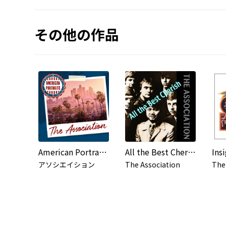
その他の作品
American Portraits: The Association
All the Best Cherish (Re-Recording)
アソシエイション
The Association
The