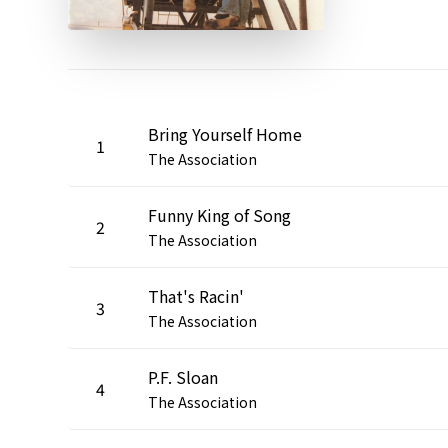
Bring Yourself Home
1
The Association
Funny King of Song
2
The Association
That's Racin'
3
The Association
P.F. Sloan
4
The Association