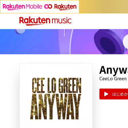
Anyw
CeeLo Green
はじめか