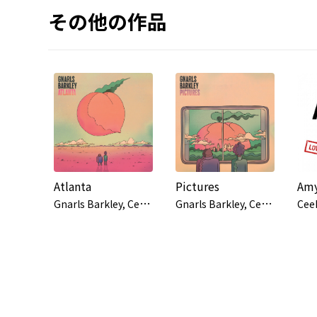
その他の作品
Atlanta
Pictures
G
narls Barkley, CeeLo Green, Danger Mouse
G
narls Barkley, CeeLo Green, Danger Mouse
Cee