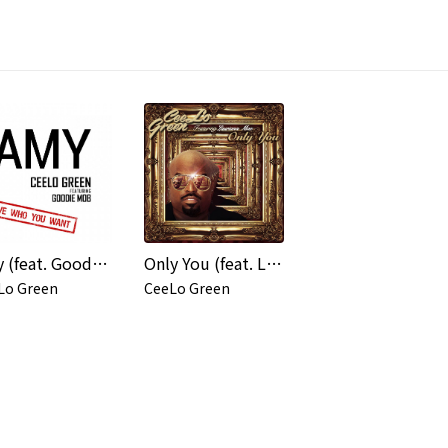
Amy (feat. Goodie Mob)
Only You (feat. Lauriana Mae)
Lo Green
CeeLo Green