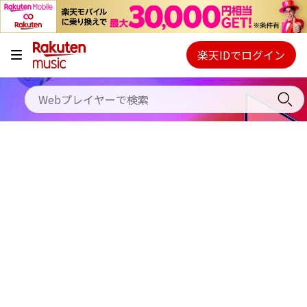
キャンペーン
料金プラン
楽天IDでログイン
Webプレイヤー
使い方
ご契約内容の確認・変更
ヘルプ
初回30日間無料お試し