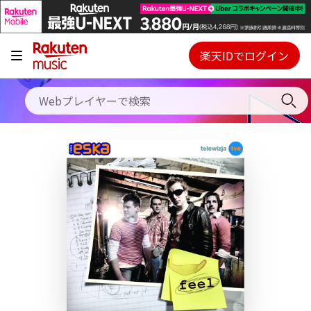
キャンペーン
料金プラン
楽天IDでログイン
Webプレイヤー
使い方
ご契約内容の確認・変更
ヘルプ
初回30日間無料お試し