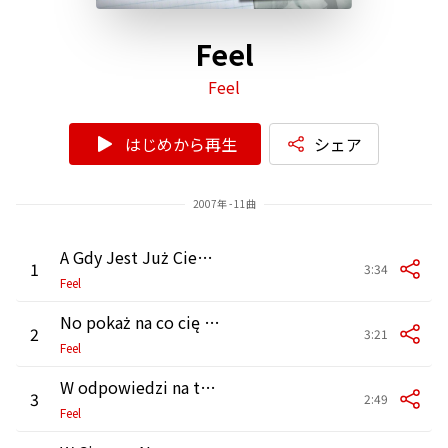
Feel
Feel
はじめから再生
シェア
2007年 - 11曲
A Gdy Jest Już Ciemno
1
3:34
Feel
No pokaż na co cię stać
2
3:21
Feel
W odpowiedzi na twój list
3
2:49
Feel