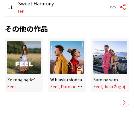
Sweet Harmony
11
3:25
Feel
その他の作品
Ze mną bądź
W blasku słońca
Sam na sam
F
eel, Damian Skoczyk
Feel
Feel, Julia Żugaj