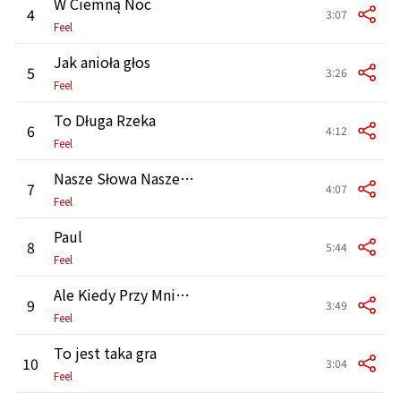
W Ciemną Noc
4
3:07
Feel
Jak anioła głos
5
3:26
Feel
To Długa Rzeka
6
4:12
Feel
Nasze Słowa Nasze Dni
7
4:07
Feel
Paul
8
5:44
Feel
Ale Kiedy Przy Mnie Śpisz
9
3:49
Feel
To jest taka gra
10
3:04
Feel