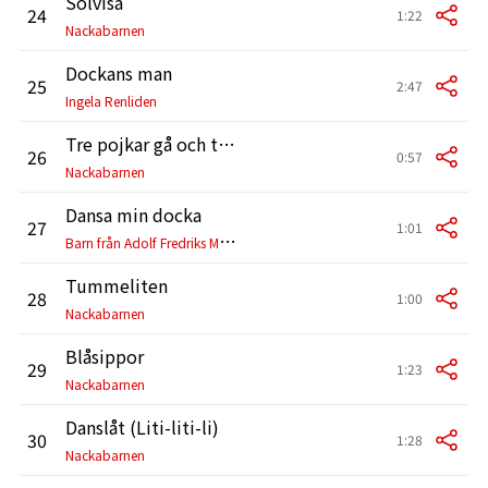
Solvisa
24
1:22
Nackabarnen
Dockans man
25
2:47
Ingela Renliden
Tre pojkar gå och tralla
26
0:57
Nackabarnen
Dansa min docka
27
1:01
B
arn från Adolf Fredriks Musikskola
Tummeliten
28
1:00
Nackabarnen
Blåsippor
29
1:23
Nackabarnen
Danslåt (Liti-liti-li)
30
1:28
Nackabarnen