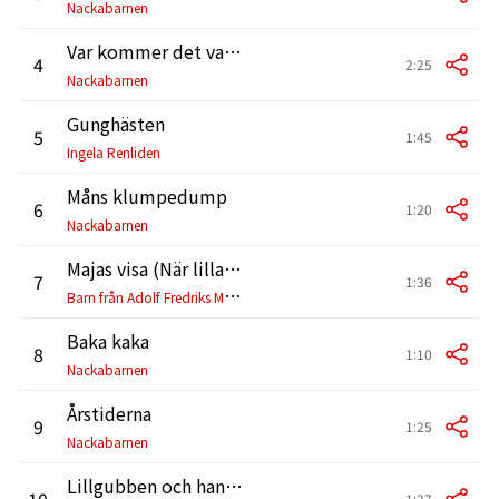
Nackabarnen
Var kommer det vackra ifrån
4
2:25
Nackabarnen
Gunghästen
5
1:45
Ingela Renliden
Måns klumpedump
6
1:20
Nackabarnen
Majas visa (När lillan kom till jorden)
7
1:36
B
arn från Adolf Fredriks Musikskola
Baka kaka
8
1:10
Nackabarnen
Årstiderna
9
1:25
Nackabarnen
Lillgubben och hans flickor
10
1:37