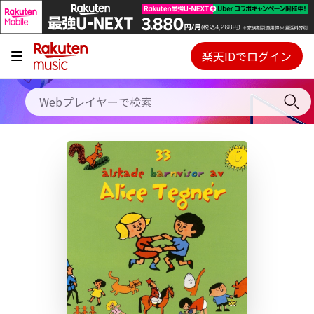
キャンペーン
料金プラン
楽天IDでログイン
Webプレイヤー
使い方
ご契約内容の確認・変更
ヘルプ
初回30日間無料お試し