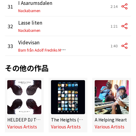
I Asarumsdalen
31
2:14
Nackabarnen
Lasse liten
32
1:21
Nackabarnen
Videvisan
33
1:40
B
arn från Adolf Fredriks Musikskola
その他の作品
HELDEEP DJ Tools, Pt. 7 - EP
The Heights (Original Soundtrack)
A Helping Heart
Various Artists
Various Artists
Various Artists