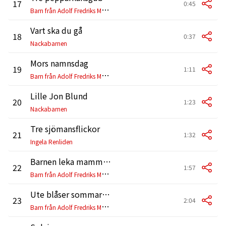
17
0:45
B
arn från Adolf Fredriks Musikskola
Vart ska du gå
18
0:37
Nackabarnen
Mors namnsdag
19
1:11
B
arn från Adolf Fredriks Musikskola
Lille Jon Blund
20
1:23
Nackabarnen
Tre sjömansflickor
21
1:32
Ingela Renliden
Barnen leka mamma, pappa, barn
22
1:57
B
arn från Adolf Fredriks Musikskola
Ute blåser sommarvind
23
2:04
B
arn från Adolf Fredriks Musikskola