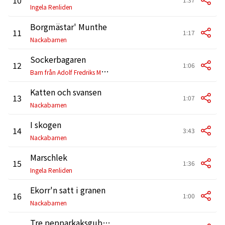
Ingela Renliden
Borgmästar' Munthe
11
1:17
Nackabarnen
Sockerbagaren
12
1:06
B
arn från Adolf Fredriks Musikskola
Katten och svansen
13
1:07
Nackabarnen
I skogen
14
3:43
Nackabarnen
Marschlek
15
1:36
Ingela Renliden
Ekorr'n satt i granen
16
1:00
Nackabarnen
Tre pepparkaksgubbar