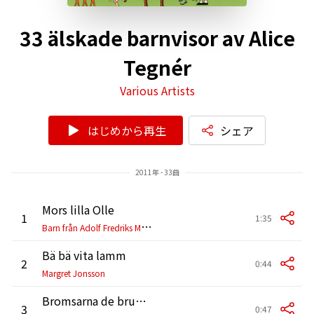
33 älskade barnvisor av Alice
Tegnér
Various Artists
はじめから再生
シェア
2011年 - 33曲
Mors lilla Olle
1
1:35
B
arn från Adolf Fredriks Musikskola
Bä bä vita lamm
2
0:44
Margret Jonsson
Bromsarna de brumma
3
0:47