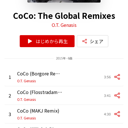
CoCo: The Global Remixes
O.T. Genasis
はじめから再生
シェア
2015年 - 6曲
CoCo (Borgore Remix)
1
3:56
O.T. Genasis
CoCo (Flosstradamus Remix)
2
3:41
O.T. Genasis
CoCo (MAKJ Remix)
3
4:30
O.T. Genasis