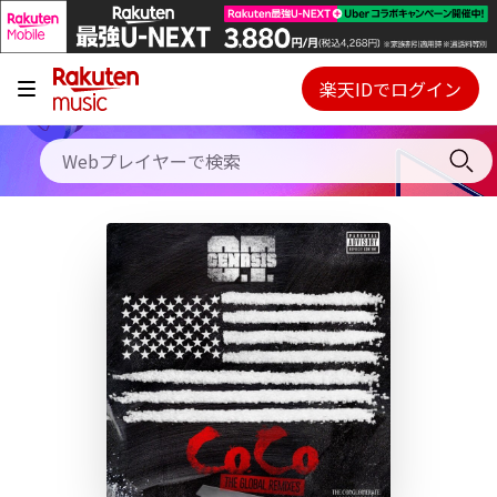
キャンペーン
料金プラン
楽天IDでログイン
Webプレイヤー
使い方
ご契約内容の確認・変更
ヘルプ
初回30日間無料お試し