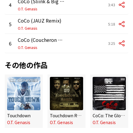
CoCo (Sliink & Big O Remix)
4
3:43
O.T. Genasis
CoCo (JAUZ Remix)
5
5:18
O.T. Genasis
CoCo (Coucheron Remix)
6
3:25
O.T. Genasis
その他の作品
Touchdown
Touchdown Remix (feat. Busta Rhymes & French Montana)
CoCo: The Global Remixes
O.T. Genasis
O.T. Genasis
O.T. Genasis