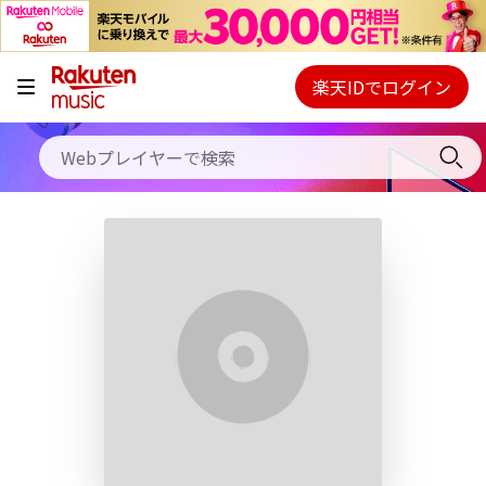
キャンペーン
料金プラン
楽天IDでログイン
Webプレイヤー
使い方
ご契約内容の確認・変更
ヘルプ
初回30日間無料お試し