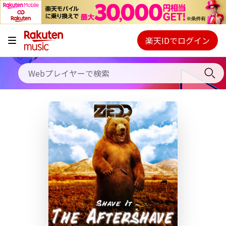
キャンペーン
料金プラン
楽天IDでログイン
Webプレイヤー
使い方
ご契約内容の確認・変更
ヘルプ
初回30日間無料お試し