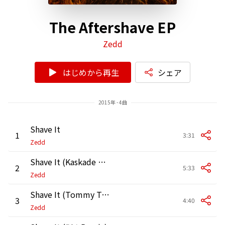
The Aftershave EP
Zedd
はじめから再生
シェア
2015年 - 4曲
Shave It
1
3:31
Zedd
Shave It (Kaskade Remix)
2
5:33
Zedd
Shave It (Tommy Trash Remix)
3
4:40
Zedd