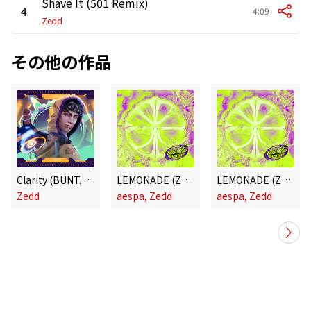
Shave It (501 Remix)
4
4:09
Zedd
その他の作品
Clarity (BUNT. Remix)
LEMONADE (Zedd Remix)
LEMONADE (Zedd Extended Mix)
Zedd
aespa, Zedd
aespa, Zedd