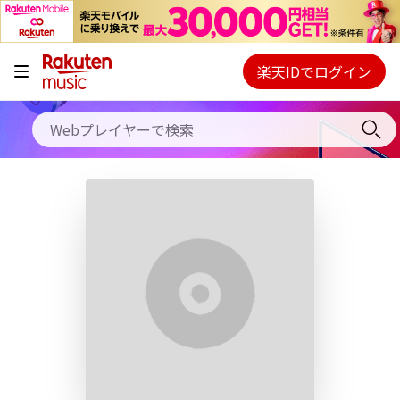
キャンペーン
料金プラン
楽天IDでログイン
Webプレイヤー
使い方
ご契約内容の確認・変更
ヘルプ
初回30日間無料お試し