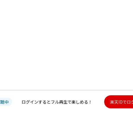
試聴中
ログインするとフル再生で楽しめる！
楽天IDでロ