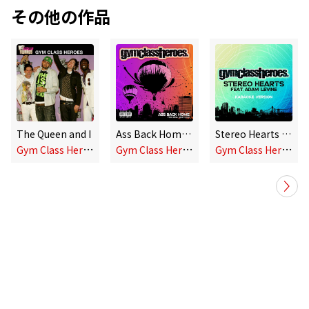
その他の作品
The Queen and I
Ass Back Home (feat. Neon Hitch)
Stereo Hearts (feat. Adam Levine) [Karaoke Version]
G
ym Class Heroes
G
ym Class Heroes
G
ym Class Heroes