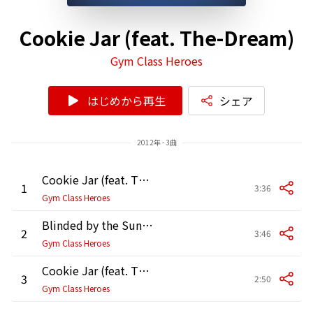
Cookie Jar (feat. The-Dream)
Gym Class Heroes
はじめから再生
シェア
2012年 - 3曲
Cookie Jar (feat. The-Dream)
1
3:36
Gym Class Heroes
Blinded by the Sun (STRESSed Out Remix)
2
3:46
Gym Class Heroes
Cookie Jar (feat. The-Dream) [STRESSed out Remix]
3
2:50
Gym Class Heroes