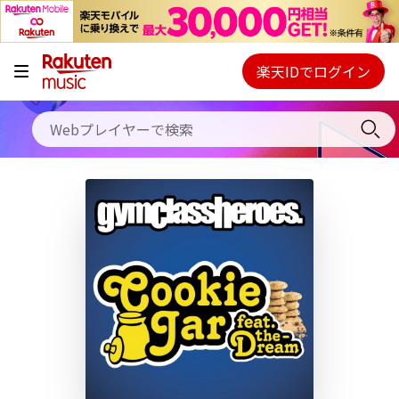
キャンペーン
料金プラン
楽天IDでログイン
Webプレイヤー
使い方
ご契約内容の確認・変更
ヘルプ
初回30日間無料お試し