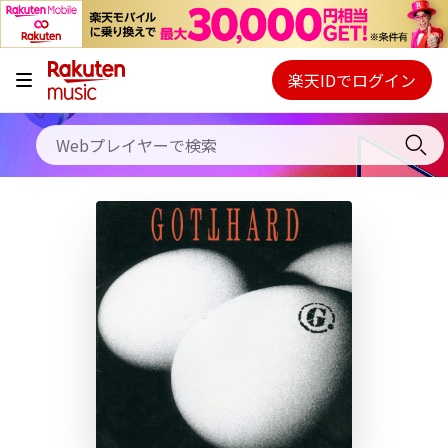
キャンペーン
料金プラン
楽天IDでログイン
Webプレイヤー
使い方
ご契約内容の確認・変更
ヘルプ
初回30日間無料お試し