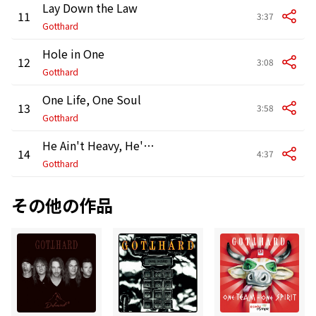
Lay Down the Law
11
3:37
Gotthard
Hole in One
12
3:08
Gotthard
One Life, One Soul
13
3:58
Gotthard
He Ain't Heavy, He's My Brother
14
4:37
Gotthard
その他の作品