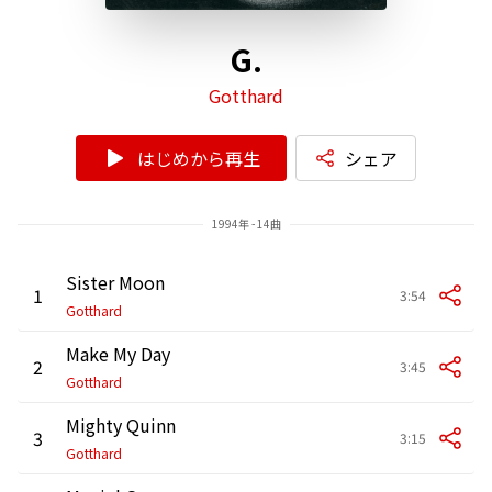
G.
Gotthard
はじめから再生
シェア
1994年 - 14曲
Sister Moon
1
3:54
Gotthard
Make My Day
2
3:45
Gotthard
Mighty Quinn
3
3:15
Gotthard