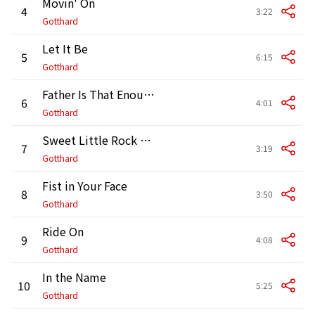
Movin' On
4
3:22
Gotthard
Let It Be
5
6:15
Gotthard
Father Is That Enough?
6
4:01
Gotthard
Sweet Little Rock N' Roller
7
3:19
Gotthard
Fist in Your Face
8
3:50
Gotthard
Ride On
9
4:08
Gotthard
In the Name
10
5:25
Gotthard