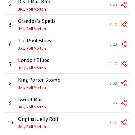
Dead Man Blues
4
4:49
Jelly Roll Morton
Grandpa's Spells
5
3:12
Jelly Roll Morton
Tin Roof Blues
6
3:28
Jelly Roll Morton
London Blues
7
3:17
Jelly Roll Morton
King Porter Stomp
8
2:38
Jelly Roll Morton
Sweet Man
9
3:26
Jelly Roll Morton
Original Jelly Roll Blues
10
3:42
Jelly Roll Morton