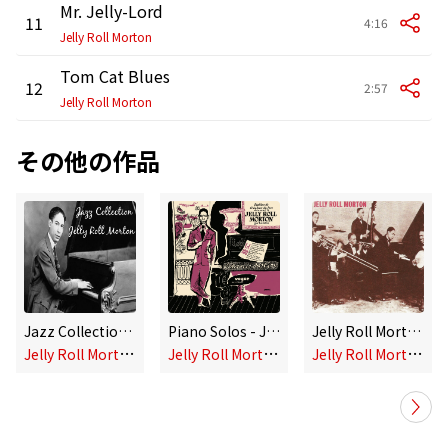
Mr. Jelly-Lord
11
4:16
Jelly Roll Morton
Tom Cat Blues
12
2:57
Jelly Roll Morton
その他の作品
Jazz Collection: Jelly Roll Morton
Piano Solos - Jelly Roll Morton's New Orleans Memories
Jelly Roll Morton
J
elly Roll Morton
J
elly Roll Morton
J
elly Roll Morton