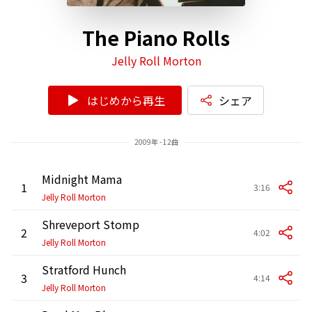
The Piano Rolls
Jelly Roll Morton
はじめから再生
シェア
2009年 - 12曲
Midnight Mama
1
3:16
Jelly Roll Morton
Shreveport Stomp
2
4:02
Jelly Roll Morton
Stratford Hunch
3
4:14
Jelly Roll Morton