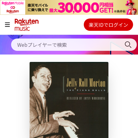
キャンペーン
料金プラン
楽天IDでログイン
Webプレイヤー
使い方
ご契約内容の確認・変更
ヘルプ
初回30日間無料お試し