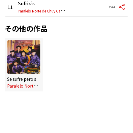
Sufrirás
11
3:44
P
aralelo Norte de Chuy Casas
その他の作品
Se sufre pero se aprende
P
aralelo Norte de Chuy Casas