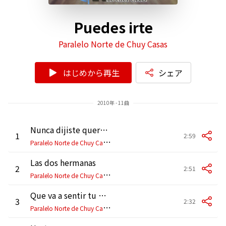
Puedes irte
Paralelo Norte de Chuy Casas
はじめから再生
シェア
2010年 - 11曲
Nunca dijiste quererme
1
2:59
P
aralelo Norte de Chuy Casas
Las dos hermanas
2
2:51
P
aralelo Norte de Chuy Casas
Que va a sentir tu marido
3
2:32
P
aralelo Norte de Chuy Casas