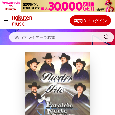
キャンペーン
料金プラン
楽天IDでログイン
Webプレイヤー
使い方
ご契約内容の確認・変更
ヘルプ
初回30日間無料お試し