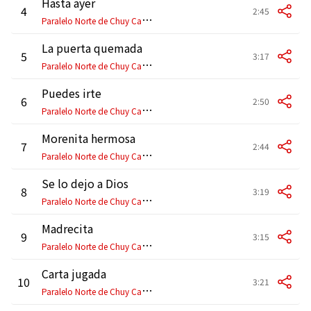
Hasta ayer
4
2:45
P
aralelo Norte de Chuy Casas
La puerta quemada
5
3:17
P
aralelo Norte de Chuy Casas
Puedes irte
6
2:50
P
aralelo Norte de Chuy Casas
Morenita hermosa
7
2:44
P
aralelo Norte de Chuy Casas
Se lo dejo a Dios
8
3:19
P
aralelo Norte de Chuy Casas
Madrecita
9
3:15
P
aralelo Norte de Chuy Casas
Carta jugada
10
3:21
P
aralelo Norte de Chuy Casas