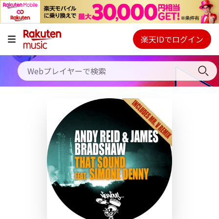
キャンペーン
料金プラン
楽天IDでログイン
Webプレイヤー
使い方
ご契約内容の確認・変更
ヘルプ
初回30日間無料お試し