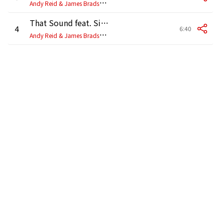
A
ndy Reid & James Bradshaw
That Sound feat. Simone Denny (Groovebox Remix)
4
6:40
A
ndy Reid & James Bradshaw