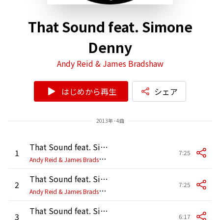
That Sound feat. Simone
Denny
Andy Reid & James Bradshaw
はじめから再生
シェア
2013年 - 4曲
That Sound feat. Simone Denny (Mr. V Main Mix)
1
7:25
A
ndy Reid & James Bradshaw
That Sound feat. Simone Denny (Mr. V Instrumental)
2
7:25
A
ndy Reid & James Bradshaw
That Sound feat. Simone Denny (Mr. V Keyapella)
3
6:17